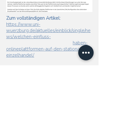
Zum vollständigen Artikel:
https://www.uni-
wuerzburg.de/aktuelles/einblick/single/ne
ws/welchen-einfluss-
haben-
onlineplattformen-auf-den-stationaeren-
einzelhandel/
© 2025 Platforms in Retail
Impressum
Datenschutz